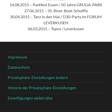
14.08.2015 – Parkfest Essen / 50 Jahre GRUGA-PARK
27.06.2015 – 35. River-Boat-Schuffle
30.04.2015 – Tanz in den Mai / Ü30-Party im FORUM
LEVERKUSEN
06.03.2015 – Topos / Leverkusen
Impressum
Datenschutz
Privatsphäre-Einstellungen ändern
Historie der Privatsphäre-Einstellungen
Einwilligungen widerrufen